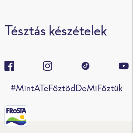
Tésztás készételek
#MintATeFőztödDeMiFőztük