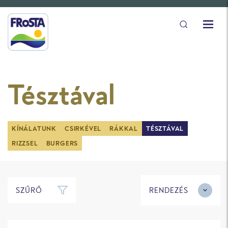
Tésztával
KÍNÁLATUNK
CSIRKÉVEL
RÁKKAL
TÉSZTÁVAL
RIZZSEL
BURGERS
SZŰRŐ
RENDEZÉS