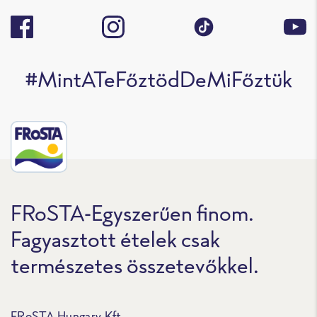
#MintATeFőztödDeMiFőztük
FRoSTA-Egyszerűen finom.
Fagyasztott ételek csak
természetes összetevőkkel.
FRoSTA Hungary Kft