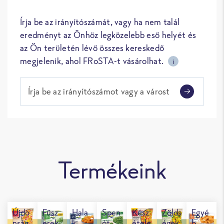
Írja be az irányítószámát, vagy ha nem talál
eredményt az Önhöz legközelebb eső helyét és
az Ön területén lévő összes kereskedő
megjelenik, ahol FRoSTA-t vásárolhat.
i
Írja be az irányítószámot vagy a várost
Termékeink
Újdo
Fűsz
Hala
Spen
Kész
Zölds
Egyé
nság
erek
k
ót
étele
égek
b