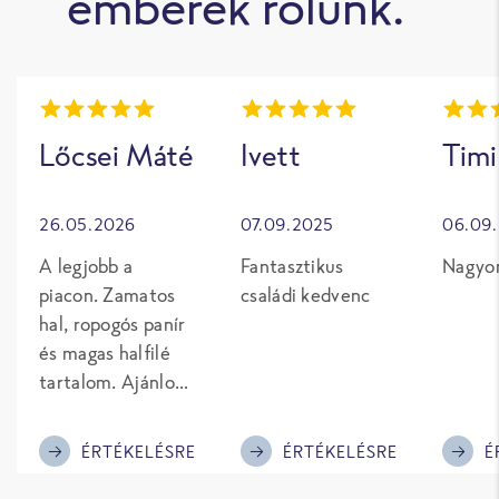
emberek rólunk.
Lőcsei Máté
Ivett
Timi
26.05.2026
07.09.2025
06.09
A legjobb a
Fantasztikus
Nagyon
piacon. Zamatos
családi kedvenc
hal, ropogós panír
és magas halfilé
tartalom. Ajánlom
mindenkinek.
ÉRTÉKELÉSRE
ÉRTÉKELÉSRE
É