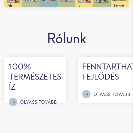
ok
k
term
ékek
Rólunk
100%
FENNTARTHA
TERMÉSZETES
FEJLŐDÉS
ÍZ
OLVASS TOVÁBB
OLVASS TOVÁBB