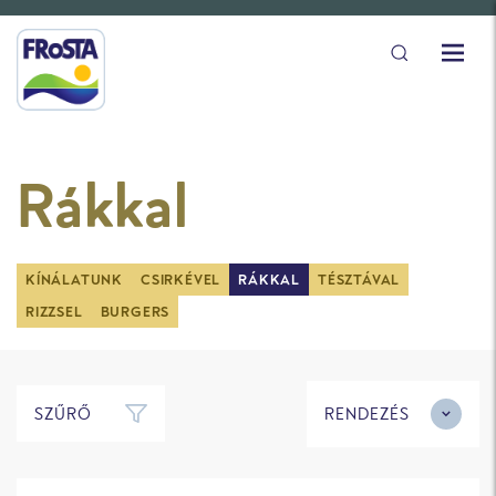
Rákkal
KÍNÁLATUNK
CSIRKÉVEL
RÁKKAL
TÉSZTÁVAL
RIZZSEL
BURGERS
SZŰRŐ
RENDEZÉS