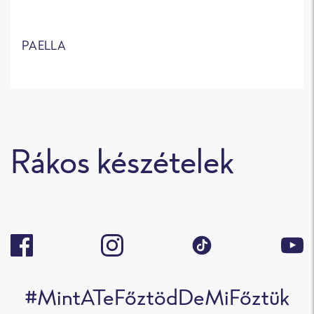
PAELLA
Rákos készételek
#MintATeFőztödDeMiFőztük