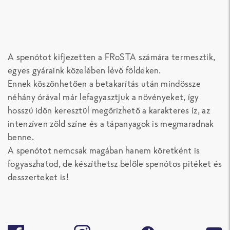
A spenótot kifjezetten a FRoSTA számára termesztik,
egyes gyáraink közelében lévő földeken.
Ennek köszönhetően a betakarítás után mindössze
néhány órával már lefagyasztjuk a növényeket, így
hosszú időn keresztül megőrizhető a karakteres íz, az
intenzíven zöld színe és a tápanyagok is megmaradnak
benne.
A spenótot nemcsak magában hanem köretként is
fogyaszhatod, de készíthetsz belőle spenótos pitéket és
desszerteket is!