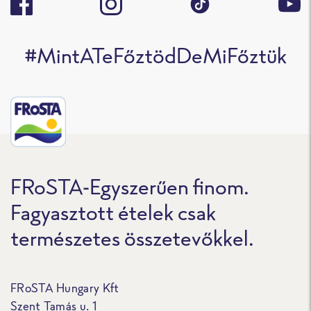
#MintATeFőztödDeMiFőztük
FRoSTA-Egyszerűen finom.
Fagyasztott ételek csak
természetes összetevőkkel.
FRoSTA Hungary Kft
Szent Tamás u. 1