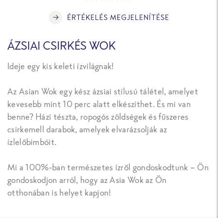
ÉRTÉKELÉS MEGJELENÍTÉSE
ÁZSIAI CSIRKÉS WOK
Ideje egy kis keleti ízvilágnak!
Az Asian Wok egy kész ázsiai stílusú tálétel, amelyet
kevesebb mint 10 perc alatt elkészíthet. És mi van
benne? Házi tészta, ropogós zöldségek és fűszeres
csirkemell darabok, amelyek elvarázsolják az
ízlelőbimbóit.
Mi a 100%-ban természetes ízről gondoskodtunk – Ön
gondoskodjon arról, hogy az Asia Wok az Ön
otthonában is helyet kapjon!