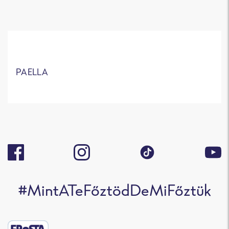
PAELLA
#MintATeFőztödDeMiFőztük