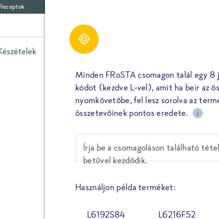
Receptek
Rendezés
Szűrő
Készételek
Zöldségek
Spenót
Fűszerek
Egyéb 
Minden FRoSTA csomagon talál egy 8 j
LEGÚJABB SZERINT
ABC SOR
kódot (kezdve L-vel), amit ha beír az ö
nyomkövetőbe, fel lesz sorolva az term
ELKÉSZÍTÉSI IDŐ SZERINT
összetevőinek pontos eredete.
i
RECEPTEK
Inspiráló r
Írja be a csomagoláson található téte
betűvel kezdődik.
KERES
Használjon példa terméket:
SZŰRŐ VISSZAÁLLÍTÁS
L6192S84
L6216F52