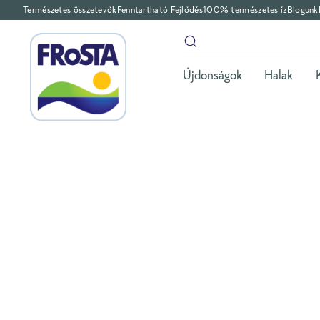
Természetes összetevők
Fenntartható Fejlődés
100% természetes íz
Blogunk
Újdonságok
Halak