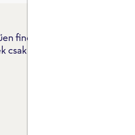
en finom.
F
ek csak természetes
1
I
T
L
A
F
K