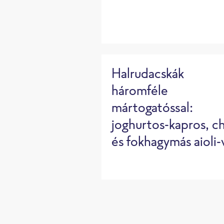
20 perc
Halrudacskák
háromféle
mártogatóssal:
joghurtos-kapros, chi
és fokhagymás aioli-