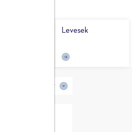
szertek
Levesek
LEGÚJABB SZERINT
20 perc
any halrudak
ldborsópürével