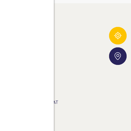
Összetevő-követő
ROSTA AG
00% TERMÉSZETES ÍZ.
Áruházkereső
NSPIRÁLÓ RECEPTEK.
ERMÉKEK
ETÖLTHETŐ ANYAGOK
DATVÉDELMI NYILATKOZAT
AQ
APCSOLAT