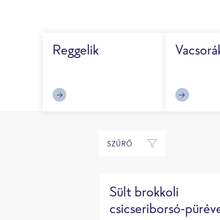
Reggelik
Vacsorá
SZŰRŐ
20 perc
Sült brokkoli
csicseriborsó-pürév