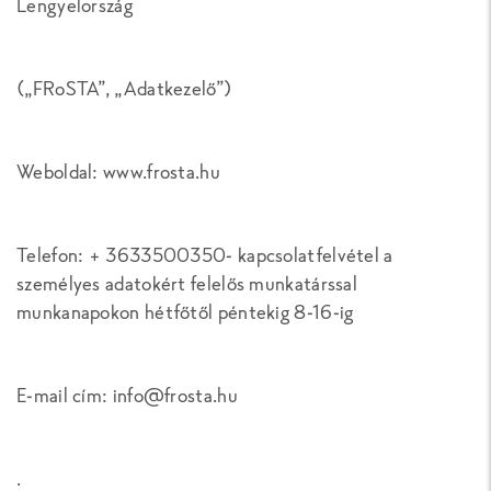
Lengyelország
(„FRoSTA”, „Adatkezelő”)
Weboldal: www.frosta.hu
Telefon: + 3633500350- kapcsolatfelvétel a
személyes adatokért felelős munkatárssal
munkanapokon hétfőtől péntekig 8-16-ig
E-mail cím: info@frosta.hu
.