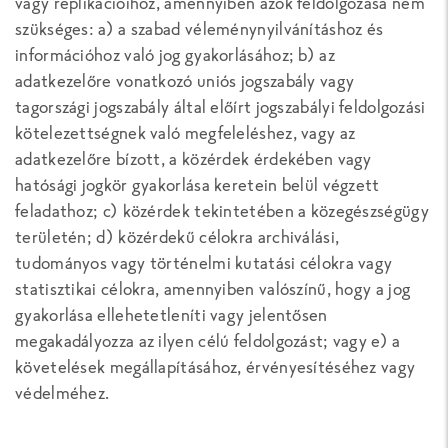
vagy replikációihoz, amennyiben azok feldolgozása nem
szükséges: a) a szabad véleménynyilvánításhoz és
információhoz való jog gyakorlásához; b) az
adatkezelőre vonatkozó uniós jogszabály vagy
tagországi jogszabály által előírt jogszabályi feldolgozási
kötelezettségnek való megfeleléshez, vagy az
adatkezelőre bízott, a közérdek érdekében vagy
hatósági jogkör gyakorlása keretein belül végzett
feladathoz; c) közérdek tekintetében a közegészségügy
területén; d) közérdekű célokra archiválási,
tudományos vagy történelmi kutatási célokra vagy
statisztikai célokra, amennyiben valószínű, hogy a jog
gyakorlása ellehetetleníti vagy jelentősen
megakadályozza az ilyen célú feldolgozást; vagy e) a
követelések megállapításához, érvényesítéséhez vagy
védelméhez.