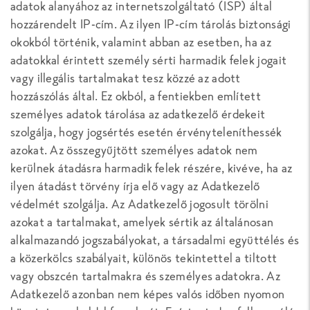
adatok alanyához az internetszolgáltató (ISP) által
hozzárendelt IP-cím. Az ilyen IP-cím tárolás biztonsági
okokból történik, valamint abban az esetben, ha az
adatokkal érintett személy sérti harmadik felek jogait
vagy illegális tartalmakat tesz közzé az adott
hozzászólás által. Ez okból, a fentiekben említett
személyes adatok tárolása az adatkezelő érdekeit
szolgálja, hogy jogsértés esetén érvényteleníthessék
azokat. Az összegyűjtött személyes adatok nem
kerülnek átadásra harmadik felek részére, kivéve, ha az
ilyen átadást törvény írja elő vagy az Adatkezelő
védelmét szolgálja. Az Adatkezelő jogosult törölni
azokat a tartalmakat, amelyek sértik az általánosan
alkalmazandó jogszabályokat, a társadalmi együttélés és
a közerkölcs szabályait, különös tekintettel a tiltott
vagy obszcén tartalmakra és személyes adatokra. Az
Adatkezelő azonban nem képes valós időben nyomon