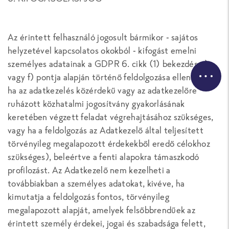
Az érintett felhasználó jogosult bármikor - sajátos
helyzetével kapcsolatos okokból - kifogást emelni
személyes adatainak a GDPR 6. cikk (1) bekezdés e)
vagy f) pontja alapján történő feldolgozása ellen (vagyis
ha az adatkezelés közérdekű vagy az adatkezelőre
ruházott közhatalmi jogosítvány gyakorlásának
keretében végzett feladat végrehajtásához szükséges,
vagy ha a feldolgozás az Adatkezelő által teljesített
törvényileg megalapozott érdekekből eredő célokhoz
szükséges), beleértve a fenti alapokra támaszkodó
profilozást. Az Adatkezelő nem kezelheti a
továbbiakban a személyes adatokat, kivéve, ha
kimutatja a feldolgozás fontos, törvényileg
megalapozott alapját, amelyek felsőbbrendűek az
érintett személy érdekei, jogai és szabadsága felett,