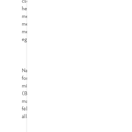
csomagolásán. Rendszeresen látogatjuk termelőin
helyszínen újra és újra meggyőződjünk a termék ki
megfelelő tenyésztéséről, a feldolgozási folyamat
méltó munkakörülményeiről. Így biztosítjuk, hog
megfeleljen a feltételeinknek – a származástól az
egészen a feldolgozásig.
Nagy jelentőséget tulajdonítunk az állatokkal va
fontos eleme a tartási körülmények javítása. Ezé
minden FRoSTA csirke meg fog felelni az európai B
(Brojlercsirke Kezdeményezés) követelményeinek
ma is dolgozunk. Épp ezért a tenyésztés helyszín
féllel ellenőriztetjük, hogy a tartási körülmények
állatjóléti előírásoknak.