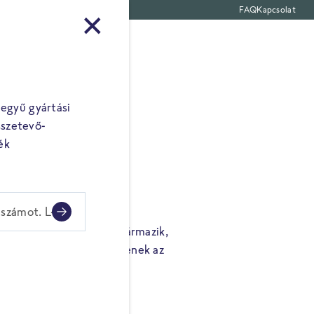
FAQ
Kapcsolat
termékek
egyű gyártási
sszetevő-
ék
lszámot. L-
delkező vállalatoktól származik,
nőrzünk, hogy megfeleljenek az