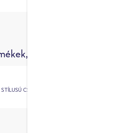
ékek, amelyek ezt az összetevő
 STÍLUSÚ CSIRKÉS ÉTEL
NUDLI CSIRKÉVEL