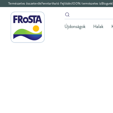
Természetes összetevők
Fenntartható Fejlődés
100% természetes íz
Blogunk
Újdonságok
Halak