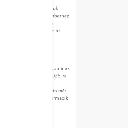
ket Thaiföldön, hogy a
váló minőségéről, az állatok
ról és az alkalmazottak emberhez
y a folyamat minden eleme
 etetésen és tenyésztésen át
ló megfelelő bánásmódnak, aminek
rt döntöttünk úgy, hogy 2026-ra
roiler Chicken Initiative
, és ennek megvalósításán már
én mindig egy független harmadik
 megfelelnek-e az európai