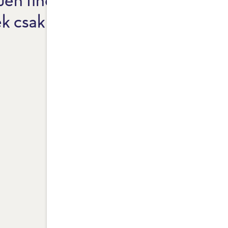
F
ek csak természetes
1
I
T
L
A
F
K