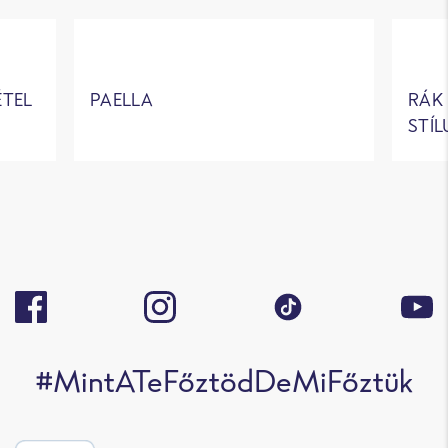
ÉTEL
PAELLA
RÁK 
STÍ
#MintATeFőztödDeMiFőztük