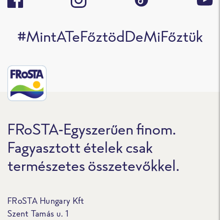
#MintATeFőztödDeMiFőztük
FRoSTA-Egyszerűen finom.
Fagyasztott ételek csak
természetes összetevőkkel.
FRoSTA Hungary Kft
Szent Tamás u. 1