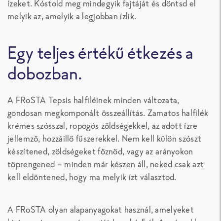
ízeket. Kóstold meg mindegyik fajtáját és döntsd el
melyik az, amelyik a legjobban ízlik.
Egy teljes értékű étkezés a
dobozban.
A FRoSTA Tepsis halfiléinek minden változata,
gondosan megkomponált összeállítás. Zamatos halfilék
krémes szósszal, ropogós zöldségekkel, az adott ízre
jellemző, hozzáillő fűszerekkel. Nem kell külön szószt
készítened, zöldségeket főznöd, vagy az arányokon
töprengened – minden már készen áll, neked csak azt
kell eldöntened, hogy ma melyik ízt választod.
A FRoSTA olyan alapanyagokat használ, amelyeket