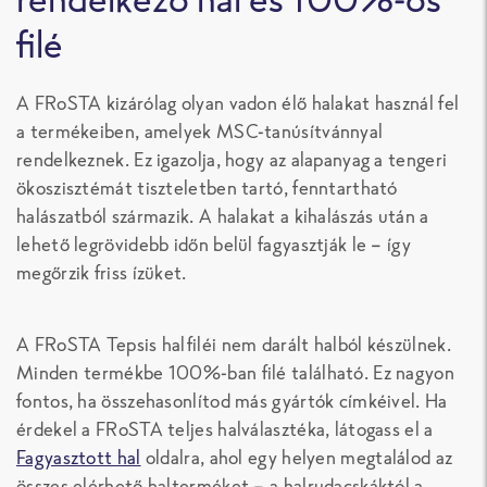
filé
A FRoSTA kizárólag olyan vadon élő halakat használ fel
a termékeiben, amelyek MSC-tanúsítvánnyal
rendelkeznek. Ez igazolja, hogy az alapanyag a tengeri
ökoszisztémát tiszteletben tartó, fenntartható
halászatból származik. A halakat a kihalászás után a
lehető legrövidebb időn belül fagyasztják le – így
megőrzik friss ízüket.
A FRoSTA Tepsis halfiléi nem darált halból készülnek.
Minden termékbe 100%-ban filé található. Ez nagyon
fontos, ha összehasonlítod más gyártók címkéivel. Ha
érdekel a FRoSTA teljes halválasztéka, látogass el a
Fagyasztott hal
oldalra, ahol egy helyen megtalálod az
összes elérhető halterméket – a halrudacskáktól a