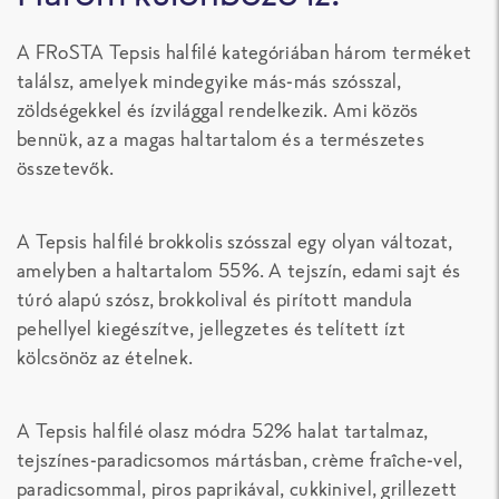
A FRoSTA Tepsis halfilé kategóriában három terméket
találsz, amelyek mindegyike más-más szósszal,
zöldségekkel és ízvilággal rendelkezik. Ami közös
bennük, az a magas haltartalom és a természetes
összetevők.
A Tepsis halfilé brokkolis szósszal egy olyan változat,
amelyben a haltartalom 55%. A tejszín, edami sajt és
túró alapú szósz, brokkolival és pirított mandula
pehellyel kiegészítve, jellegzetes és telített ízt
kölcsönöz az ételnek.
A Tepsis halfilé olasz módra 52% halat tartalmaz,
tejszínes-paradicsomos mártásban, crème fraîche-vel,
paradicsommal, piros paprikával, cukkinivel, grillezett