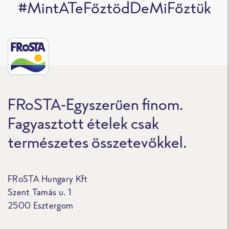
#MintATeFőztödDeMiFőztük
FRoSTA-Egyszerűen finom.
Fagyasztott ételek csak
természetes összetevőkkel.
FRoSTA Hungary Kft
Szent Tamás u. 1
2500 Esztergom