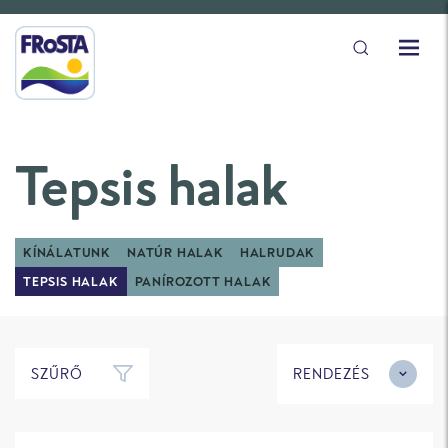
Tepsis halak
KÍNÁLATUNK
NATÚR HALAK
HALRUDAK
TEPSIS HALAK
PANÍROZOTT HALAK
SZŰRŐ
RENDEZÉS