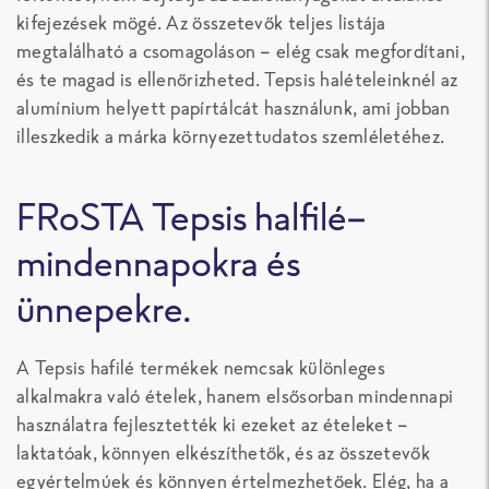
kifejezések mögé. Az összetevők teljes listája
megtalálható a csomagoláson – elég csak megfordítani,
és te magad is ellenőrizheted. Tepsis halételeinknél az
alumínium helyett papírtálcát használunk, ami jobban
illeszkedik a márka környezettudatos szemléletéhez.
FRoSTA Tepsis halfilé–
mindennapokra és
ünnepekre.
A Tepsis hafilé termékek nemcsak különleges
alkalmakra való ételek, hanem elsősorban mindennapi
használatra fejlesztették ki ezeket az ételeket –
laktatóak, könnyen elkészíthetők, és az összetevők
egyértelmúek és könnyen értelmezhetőek. Elég, ha a