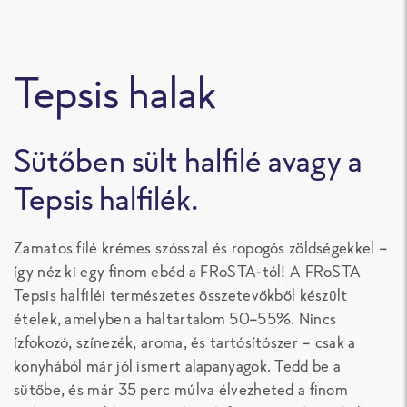
Tepsis halak
Sütőben sült halfilé avagy a
Tepsis halfilék.
Zamatos filé krémes szósszal és ropogós zöldségekkel –
így néz ki egy finom ebéd a FRoSTA-tól! A FRoSTA
Tepsis halfiléi természetes összetevőkből készült
ételek, amelyben a haltartalom 50–55%. Nincs
ízfokozó, színezék, aroma, és tartósítószer – csak a
konyhából már jól ismert alapanyagok. Tedd be a
sütőbe, és már 35 perc múlva élvezheted a finom