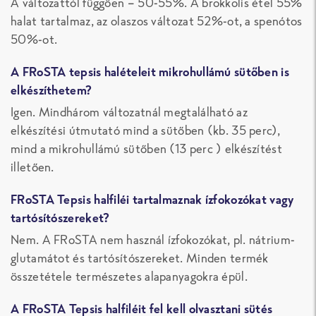
A változattól függően – 50-55%. A brokkolis étel 55%
halat tartalmaz, az olaszos változat 52%-ot, a spenótos
50%-ot.
A FRoSTA tepsis halételeit mikrohullámú sütőben is
elkészíthetem?
Igen. Mindhárom változatnál megtalálható az
elkészítési útmutató mind a sütőben (kb. 35 perc),
mind a mikrohullámú sütőben (13 perc ) elkészítést
illetően.
FRoSTA Tepsis halfiléi tartalmaznak ízfokozókat vagy
tartósítószereket?
Nem. A FRoSTA nem használ ízfokozókat, pl. nátrium-
glutamátot és tartósítószereket. Minden termék
összetétele természetes alapanyagokra épül.
A FRoSTA Tepsis halfiléit fel kell olvasztani sütés