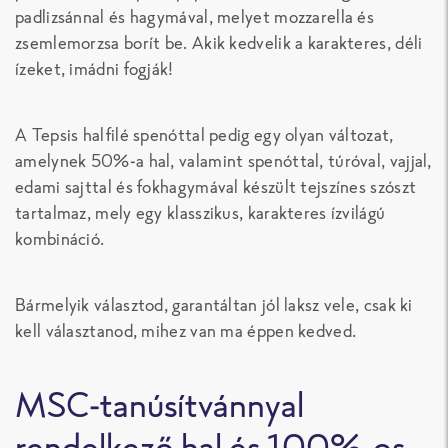
padlizsánnal és hagymával, melyet mozzarella és
zsemlemorzsa borít be. Akik kedvelik a karakteres, déli
ízeket, imádni fogják!
A Tepsis halfilé spenóttal pedig egy olyan változat,
amelynek 50%-a hal, valamint spenóttal, túróval, vajjal,
edami sajttal és fokhagymával készült tejszínes szószt
tartalmaz, mely egy klasszikus, karakteres ízvilágú
kombináció.
Bármelyik választod, garantáltan jól laksz vele, csak ki
kell választanod, mihez van ma éppen kedved.
MSC-tanúsítvánnyal
rendelkező hal és 100%-os