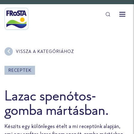
VISSZA A KATEGÓRIÁHOZ
RECEPTEK
Lazac spenótos-
gomba mártásban.
Készíts egy különleges ételt a mi receptünk alapján,
ami egy szaftos lazac finom spenót-gomba mártásban,