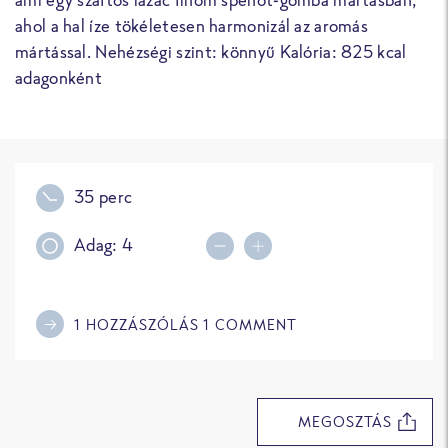
ahol a hal íze tökéletesen harmonizál az aromás
mártással. Nehézségi szint: könnyű Kalória: 825 kcal
adagonként
35 perc
Adag:
4
Decrease portions
Increase portions
1
HOZZÁSZÓLÁS
1
COMMENT
MEGOSZTÁS