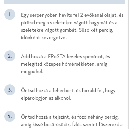
Egy serpenyőben hevíts fel 2 evőkanál olajat, és
pirítsd meg a szeletekre vágott hagymát és a
szeletekre vágott gombát. Süsd két percig,
időnként kevergetve.
Add hozzá a FRoSTA leveles spenótot, és
melegítsd közepes hőmérsékleten, amíg
megpuhul.
Öntsd hozzá a fehérbort, és forrald fel, hogy
elpárologjon az alkohol.
Öntsd hozzá a tejszínt, és főzd néhány percig,
amíg kissé besűrűsödik. Ízlés szerint fűszerezd a