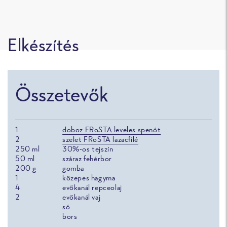
Elkészítés
Összetevők
1
doboz FRoSTA leveles spenót
2
szelet FRoSTA lazacfilé
250
ml
30%-os tejszín
50
ml
száraz fehérbor
200
g
gomba
1
közepes hagyma
4
evőkanál repceolaj
2
evőkanál vaj
só
bors