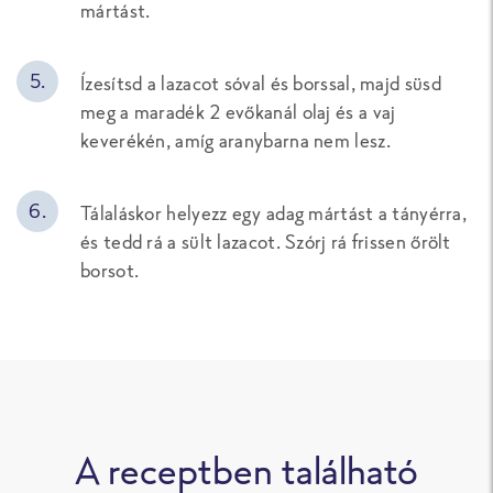
mártást.
Ízesítsd a lazacot sóval és borssal, majd süsd
meg a maradék 2 evőkanál olaj és a vaj
keverékén, amíg aranybarna nem lesz.
Tálaláskor helyezz egy adag mártást a tányérra,
és tedd rá a sült lazacot. Szórj rá frissen őrölt
borsot.
A receptben található