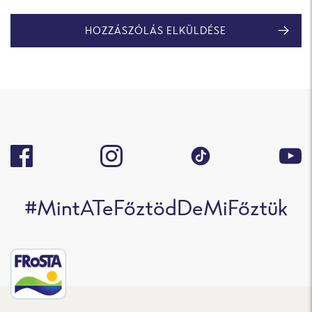
HOZZÁSZÓLÁS ELKÜLDÉSE
#MintATeFőztödDeMiFőztük