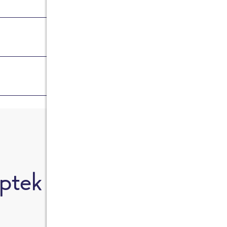
Tápanyagtartalom
Elkészítés
ptek "TERMÉKNÉV" ala