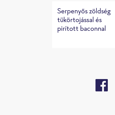
Serpenyős zöldség
tükörtojással és
pirított baconnal