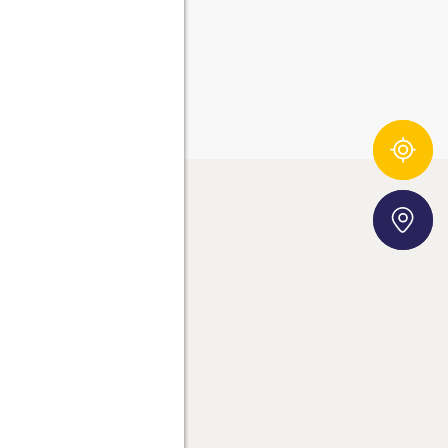
Összetevő-követő
Áruházkereső
ROSTA AG
00% TERMÉSZETES ÍZ.
NSPIRÁLÓ RECEPTEK.
ERMÉKEK