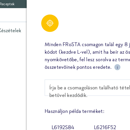
Receptek
Értékelések a követk
Share
SERPENYŐS ZÖLD
Készételek
Zöldségek
Spenót
Fűszerek
Egyéb 
PETREZSELYEMMEL
Minden FRoSTA csomagon talál egy 8 j
kódot (kezdve L-vel), amit ha beír az ö
KAPORRAL
nyomkövetőbe, fel lesz sorolva az term
MEGOSZTOM
összetevőinek pontos eredete.
i
Értékelések (
0
)
MEGOSZTOM
Írja be a csomagoláson található téte
betűvel kezdődik.
RÖGZÍTÉS
AZ ÖSSZES É
ÉRTÉKELÉS
MEGTEKIN
Használjon példa terméket:
MEGOSZTOM
SERPENYŐS 
L6192S84
L6216F52