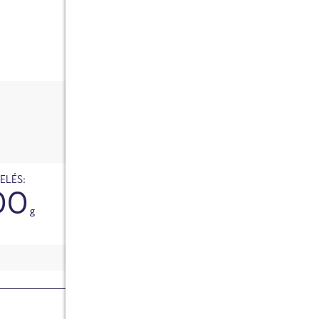
hogy adataimat a velem való kapcsolatfelvét
céljából tárolják.
ME
Robotellenes ellenőrzés
Kattintson az ellenőrzés megkezdéséhez
Friendly
Captcha ⇗
HOZZÁSZÓLÁS ÉRTÉKELÉ
ELÉS:
00
g
Összetevők