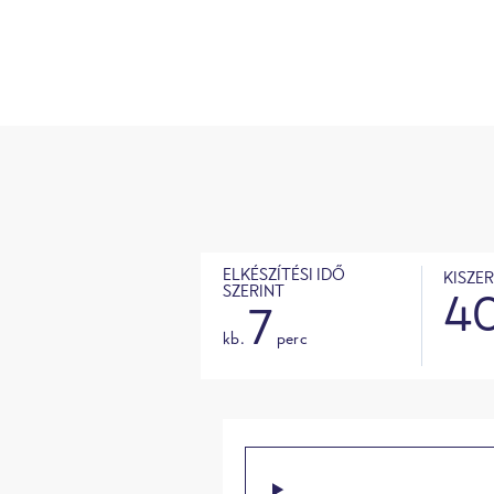
ELKÉSZÍTÉSI IDŐ
KISZER
SZERINT
4
7
kb.
perc