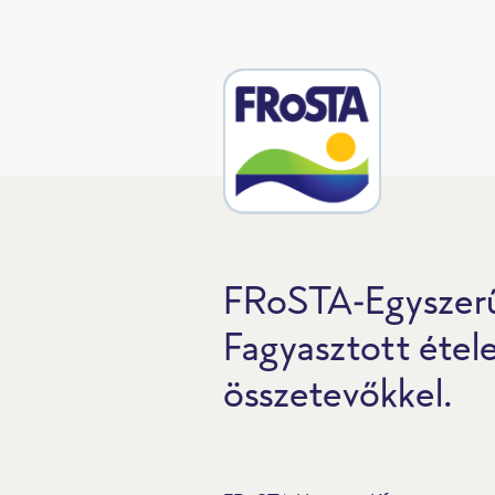
FRoSTA-Egyszerű
Fagyasztott étel
összetevőkkel.