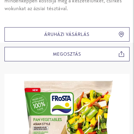
mindenképpen kóstolja meg a készételünket, csirkés
wokunkat az ázsiai tésztával.
ÁRUHÁZI VÁSÁRLÁS
MEGOSZTÁS