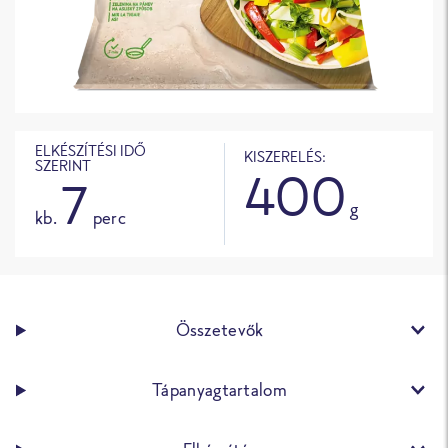
ELKÉSZÍTÉSI IDŐ
KISZERELÉS:
SZERINT
400
7
g
kb.
perc
Összetevők
Tápanyagtartalom