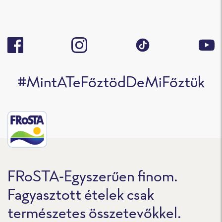
#MintATeFőztödDeMiFőztük
FRoSTA-Egyszerűen finom.
Fagyasztott ételek csak
természetes összetevőkkel.