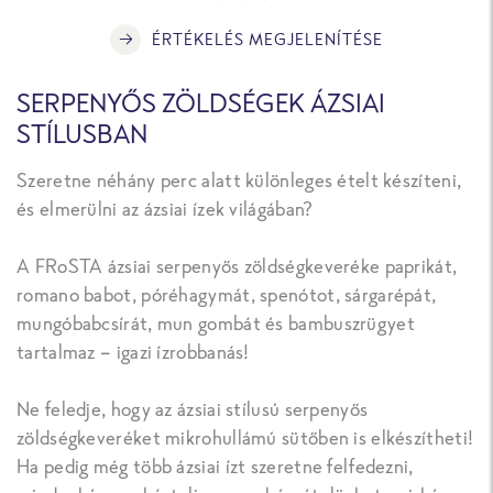
ÉRTÉKELÉS MEGJELENÍTÉSE
SERPENYŐS ZÖLDSÉGEK ÁZSIAI
STÍLUSBAN
Szeretne néhány perc alatt különleges ételt készíteni,
és elmerülni az ázsiai ízek világában?
A FRoSTA ázsiai serpenyős zöldségkeveréke paprikát,
romano babot, póréhagymát, spenótot, sárgarépát,
mungóbabcsírát, mun gombát és bambuszrügyet
tartalmaz – igazi ízrobbanás!
Ne feledje, hogy az ázsiai stílusú serpenyős
zöldségkeveréket mikrohullámú sütőben is elkészítheti!
Ha pedig még több ázsiai ízt szeretne felfedezni,