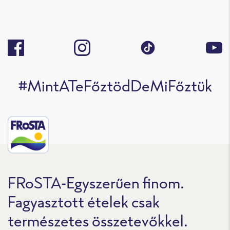
#MintATeFőztödDeMiFőztük
FRoSTA-Egyszerűen finom.
Fagyasztott ételek csak
természetes összetevőkkel.