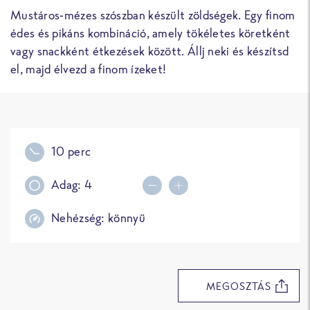
Mustáros-mézes szószban készült zöldségek. Egy finom
édes és pikáns kombináció, amely tökéletes köretként
vagy snackként étkezések között. Állj neki és készítsd
el, majd élvezd a finom ízeket!
10 perc
Adag:
4
Decrease portions
Increase portions
Nehézség:
könnyű
MEGOSZTÁS