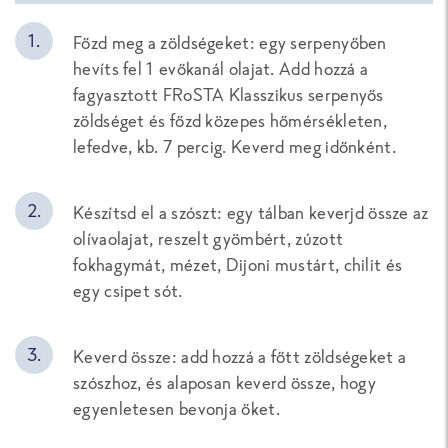
Főzd meg a zöldségeket: egy serpenyőben
hevíts fel 1 evőkanál olajat. Add hozzá a
fagyasztott FRoSTA Klasszikus serpenyős
zöldséget és főzd közepes hőmérsékleten,
lefedve, kb. 7 percig. Keverd meg időnként.
Készítsd el a szószt: egy tálban keverjd össze az
olívaolajat, reszelt gyömbért, zúzott
fokhagymát, mézet, Dijoni mustárt, chilit és
egy csipet sót.
Keverd össze: add hozzá a főtt zöldségeket a
szószhoz, és alaposan keverd össze, hogy
egyenletesen bevonja őket.