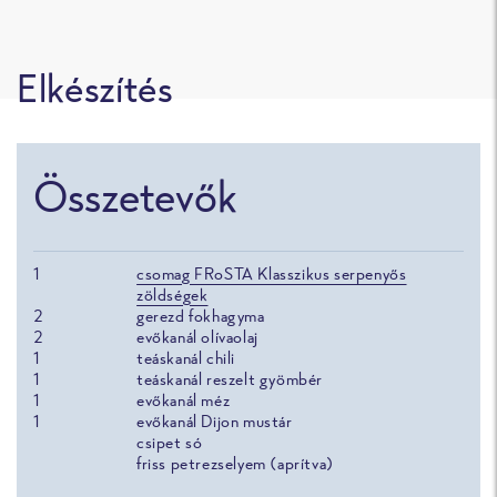
Elkészítés
Összetevők
1
csomag FRoSTA Klasszikus serpenyős
zöldségek
2
gerezd fokhagyma
2
evőkanál olívaolaj
1
teáskanál chili
1
teáskanál reszelt gyömbér
1
evőkanál méz
1
evőkanál Dijon mustár
csipet só
friss petrezselyem (aprítva)