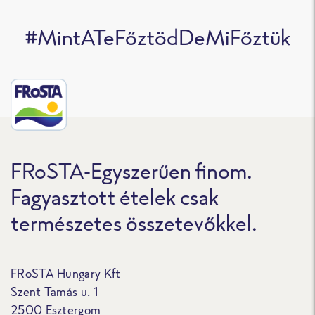
#MintATeFőztödDeMiFőztük
FRoSTA-Egyszerűen finom.
Fagyasztott ételek csak
természetes összetevőkkel.
FRoSTA Hungary Kft
Szent Tamás u. 1
2500 Esztergom