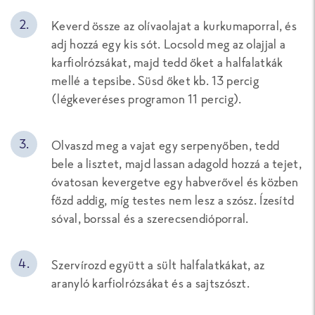
Keverd össze az olívaolajat a kurkumaporral, és
adj hozzá egy kis sót. Locsold meg az olajjal a
karfiolrózsákat, majd tedd őket a halfalatkák
mellé a tepsibe. Süsd őket kb. 13 percig
(légkeveréses programon 11 percig).
Olvaszd meg a vajat egy serpenyőben, tedd
bele a lisztet, majd lassan adagold hozzá a tejet,
óvatosan kevergetve egy habverővel és közben
főzd addig, míg testes nem lesz a szósz. Ízesítd
sóval, borssal és a szerecsendióporral.
Szervírozd együtt a sült halfalatkákat, az
aranyló karfiolrózsákat és a sajtszószt.