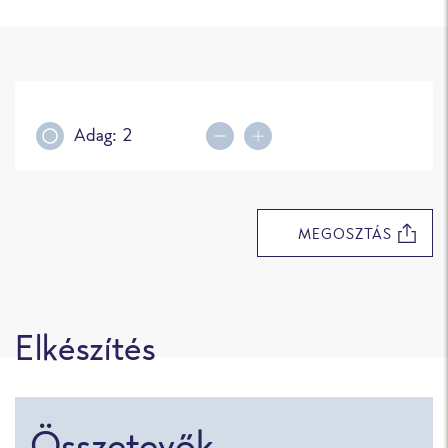
Adag:
2
Decrease portions
Increase portions
MEGOSZTÁS
Elkészítés
Összetevők