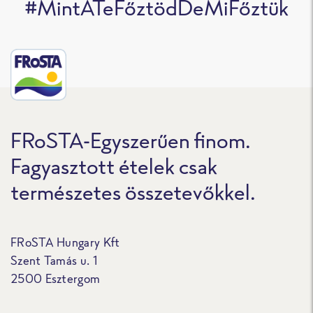
#MintATeFőztödDeMiFőztük
FRoSTA-Egyszerűen finom.
Fagyasztott ételek csak
természetes összetevőkkel.
FRoSTA Hungary Kft
Szent Tamás u. 1
2500 Esztergom