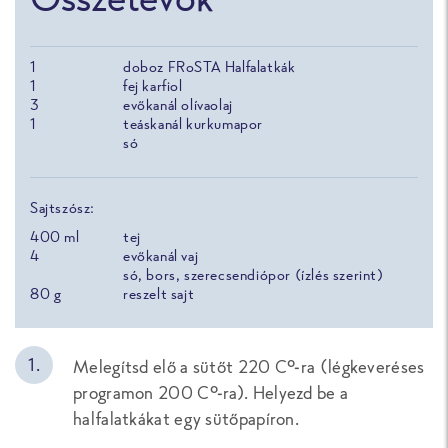
1
doboz FRoSTA Halfalatkák
1
fej karfiol
3
evőkanál olívaolaj
1
teáskanál kurkumapor
só
Sajtszósz:
400
ml
tej
4
evőkanál vaj
só, bors, szerecsendiópor (ízlés szerint)
80
g
reszelt sajt
Melegítsd elő a sütőt 220 C°-ra (légkeveréses
programon 200 C°-ra). Helyezd be a
halfalatkákat egy sütőpapíron.