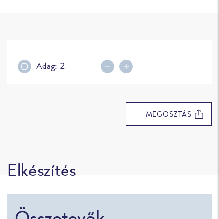
Adag:
2
Decrease portions
Increase portions
MEGOSZTÁS
Elkészítés
Összetevők