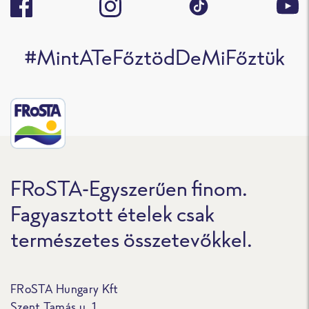
#MintATeFőztödDeMiFőztük
FRoSTA-Egyszerűen finom.
Fagyasztott ételek csak
természetes összetevőkkel.
FRoSTA Hungary Kft
Szent Tamás u. 1