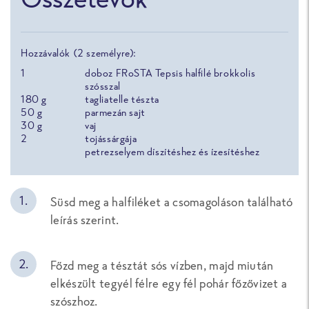
Hozzávalók (2 személyre):
1
doboz FRoSTA Tepsis halfilé brokkolis
szósszal
180
g
tagliatelle tészta
50
g
parmezán sajt
30
g
vaj
2
tojássárgája
petrezselyem díszítéshez és ízesítéshez
Süsd meg a halfiléket a csomagoláson található
leírás szerint.
Főzd meg a tésztát sós vízben, majd miután
elkészült tegyél félre egy fél pohár főzővizet a
szószhoz.