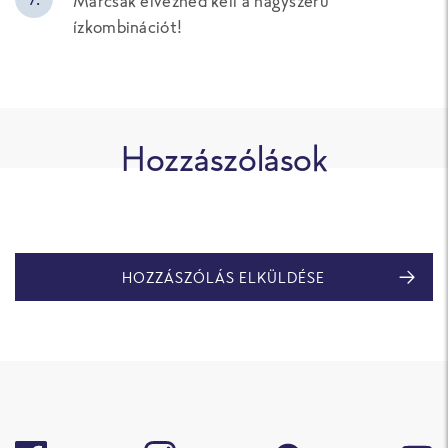
Márcsak élvezned kell a nagyszerű
ízkombinációt!
Hozzászólások
HOZZÁSZÓLÁS ELKÜLDÉSE