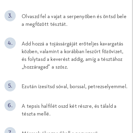
Olvaszd fel a vajat a serpenyőben és öntsd bele
a megfőzött tésztát.
Add hozzá a tojássárgáját erőteljes kavargatás
közben, valamint a korábban leszűrt főzővizet,
és folytasd a keverést addig, amíg a tésztához
„hozzáragad” a szósz.
Ezután ízesítsd sóval, borssal, petrezselyemmel.
A tepsis halfilét oszd két részre, és tálald a
tészta mellé.