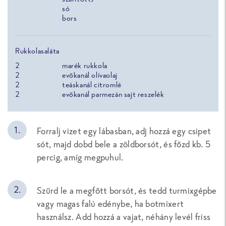
só
bors
Rukkolasaláta
2
marék rukkola
2
evőkanál olívaolaj
2
teáskanál citromlé
2
evőkanál parmezán sajt reszelék
Forralj vizet egy lábasban, adj hozzá egy csipet
sót, majd dobd bele a zöldborsót, és főzd kb. 5
percig, amíg megpuhul.
Szűrd le a megfőtt borsót, és tedd turmixgépbe
vagy magas falú edénybe, ha botmixert
használsz. Add hozzá a vajat, néhány levél friss