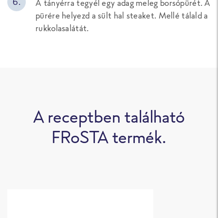
A tányérra tegyél egy adag meleg borsópürét. A
pürére helyezd a sült hal steaket. Mellé tálald a
rukkolasalátát.
A receptben található
FRoSTA termék.