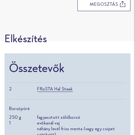
MEGOSZTÁS
Elkészítés
Összetevők
2
FRoSTA Hal Steak
Borsópüré
250
g
fagyasztott zöldborsó
1
evőkanál vaj
néhány levél friss menta (vagy egy csipet
szárított)