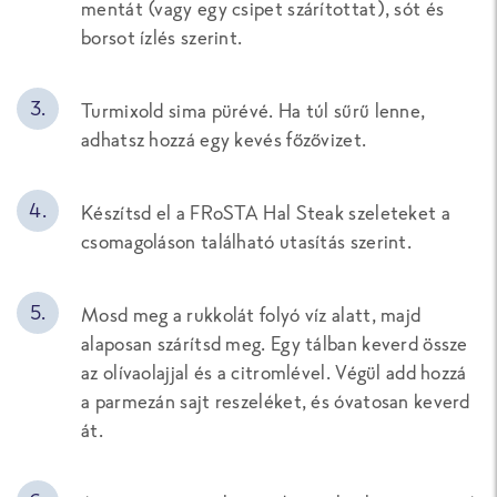
mentát (vagy egy csipet szárítottat), sót és
borsot ízlés szerint.
Turmixold sima pürévé. Ha túl sűrű lenne,
adhatsz hozzá egy kevés főzővizet.
Készítsd el a FRoSTA Hal Steak szeleteket a
csomagoláson található utasítás szerint.
Mosd meg a rukkolát folyó víz alatt, majd
alaposan szárítsd meg. Egy tálban keverd össze
az olívaolajjal és a citromlével. Végül add hozzá
a parmezán sajt reszeléket, és óvatosan keverd
át.