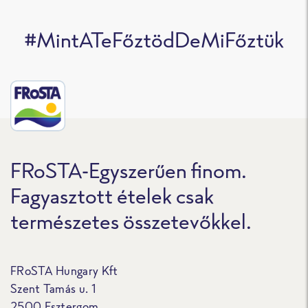
#MintATeFőztödDeMiFőztük
FRoSTA-Egyszerűen finom.
Fagyasztott ételek csak
természetes összetevőkkel.
FRoSTA Hungary Kft
Szent Tamás u. 1
2500 Esztergom