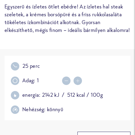
Egyszerű és ízletes ötlet ebédre! Az ízletes hal steak
szeletek, a krémes borsópüré és a friss rukkolasaláta
tökéletes ízkombinációt alkotnak. Gyorsan
elkészíthető, mégis finom – ideális bármilyen alkalomra!
25 perc
Adag:
1
Decrease portions
Increase portions
energia:
2142
kJ /
512
kcal / 100g
Nehézség:
könnyű