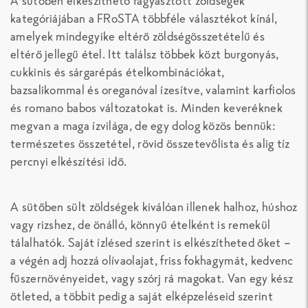
A sütőben elkészíthető fagyasztott zöldségek
kategóriájában a FRoSTA többféle választékot kínál,
amelyek mindegyike eltérő zöldségösszetételű és
eltérő jellegű étel. Itt találsz többek közt burgonyás,
cukkinis és sárgarépás ételkombinációkat,
bazsalikommal és oreganóval ízesítve, valamint karfiolos
és romano babos változatokat is. Minden keveréknek
megvan a maga ízvilága, de egy dolog közös bennük:
természetes összetétel, rövid összetevőlista és alig tíz
percnyi elkészítési idő.
A sütőben sült zöldségek kiválóan illenek halhoz, húshoz
vagy rizshez, de önálló, könnyű ételként is remekül
tálalhatók. Saját ízlésed szerint is elkészítheted őket –
a végén adj hozzá olívaolajat, friss fokhagymát, kedvenc
fűszernövényeidet, vagy szórj rá magokat. Van egy kész
ötleted, a többit pedig a saját elképzeléseid szerint