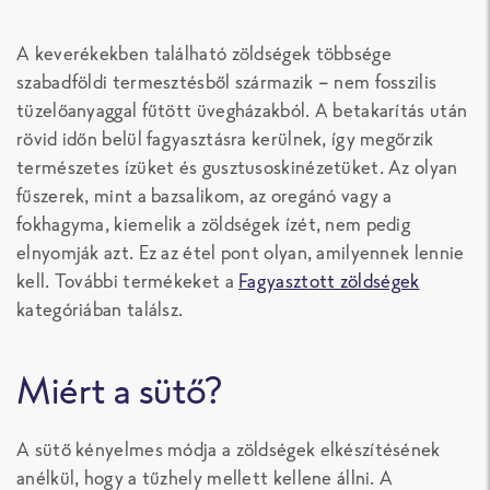
A keverékekben található zöldségek többsége
szabadföldi termesztésből származik – nem fosszilis
tüzelőanyaggal fűtött üvegházakból. A betakarítás után
rövid időn belül fagyasztásra kerülnek, így megőrzik
természetes ízüket és gusztusoskinézetüket. Az olyan
fűszerek, mint a bazsalikom, az oregánó vagy a
fokhagyma, kiemelik a zöldségek ízét, nem pedig
elnyomják azt. Ez az étel pont olyan, amilyennek lennie
kell. További termékeket a
Fagyasztott zöldségek
kategóriában találsz.
Miért a sütő?
A sütő kényelmes módja a zöldségek elkészítésének
anélkül, hogy a tűzhely mellett kellene állni. A