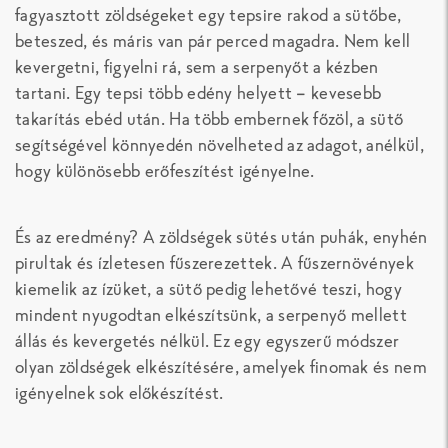
fagyasztott zöldségeket egy tepsire rakod a sütőbe,
beteszed, és máris van pár perced magadra. Nem kell
kevergetni, figyelni rá, sem a serpenyőt a kézben
tartani. Egy tepsi több edény helyett – kevesebb
takarítás ebéd után. Ha több embernek főzöl, a sütő
segítségével könnyedén növelheted az adagot, anélkül,
hogy különösebb erőfeszítést igényelne.
És az eredmény? A zöldségek sütés után puhák, enyhén
pirultak és ízletesen fűszerezettek. A fűszernövények
kiemelik az ízüket, a sütő pedig lehetővé teszi, hogy
mindent nyugodtan elkészítsünk, a serpenyő mellett
állás és kevergetés nélkül. Ez egy egyszerű módszer
olyan zöldségek elkészítésére, amelyek finomak és nem
igényelnek sok előkészítést.