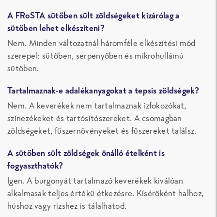
A FRoSTA sütőben sült zöldségeket kizárólag a
sütőben lehet elkészíteni?
Nem. Minden változatnál háromféle elkészítési mód
szerepel: sütőben, serpenyőben és mikrohullámú
sütőben.
Tartalmaznak-e adalékanyagokat a tepsis zöldségek?
Nem. A keverékek nem tartalmaznak ízfokozókat,
színezékeket és tartósítószereket. A csomagban
zöldségeket, fűszernövényeket és fűszereket találsz.
A sütőben sült zöldségek önálló ételként is
fogyaszthatók?
Igen. A burgonyát tartalmazó keverékek kiválóan
alkalmasak teljes értékű étkezésre. Kísérőként halhoz,
húshoz vagy rizshez is tálalhatod.