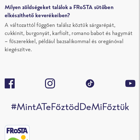
Milyen zöldségeket találok a FRoSTA sütőben
elkészíthető keverékeiben?
A változattól függően találsz köztük sárgarépát,
cukkinit, burgonyát, karfiolt, romano babot és hagymát
– fűszerekkel, például bazsalikommal és oregánóval
kiegészítve.
#MintATeFőztödDeMiFőztük