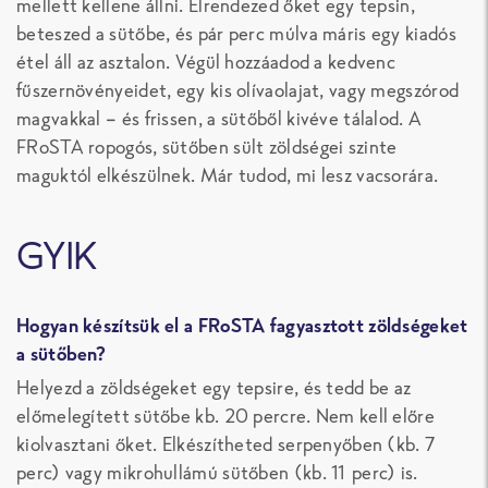
mellett kellene állni. Elrendezed őket egy tepsin,
beteszed a sütőbe, és pár perc múlva máris egy kiadós
étel áll az asztalon. Végül hozzáadod a kedvenc
fűszernövényeidet, egy kis olívaolajat, vagy megszórod
magvakkal – és frissen, a sütőből kivéve tálalod. A
FRoSTA ropogós, sütőben sült zöldségei szinte
maguktól elkészülnek. Már tudod, mi lesz vacsorára.
GYIK
Hogyan készítsük el a FRoSTA fagyasztott zöldségeket
a sütőben?
Helyezd a zöldségeket egy tepsire, és tedd be az
előmelegített sütőbe kb. 20 percre. Nem kell előre
kiolvasztani őket. Elkészítheted serpenyőben (kb. 7
perc) vagy mikrohullámú sütőben (kb. 11 perc) is.