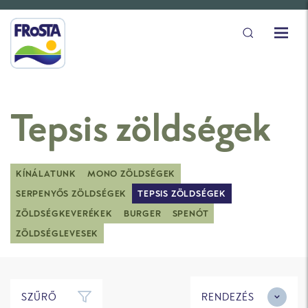
Tepsis zöldségek
KÍNÁLATUNK
MONO ZÖLDSÉGEK
SERPENYŐS ZÖLDSÉGEK
TEPSIS ZÖLDSÉGEK
ZÖLDSÉGKEVERÉKEK
BURGER
SPENÓT
ZÖLDSÉGLEVESEK
SZŰRŐ
RENDEZÉS