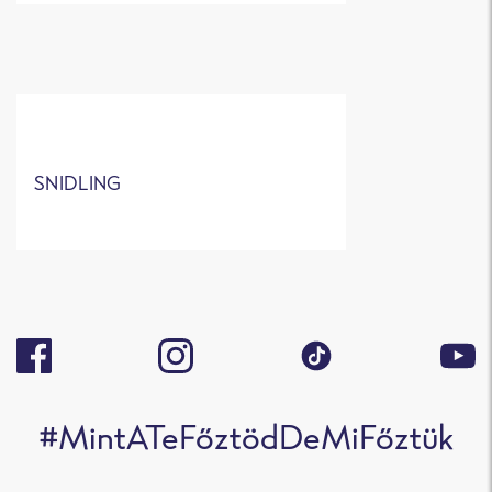
SNIDLING
#MintATeFőztödDeMiFőztük