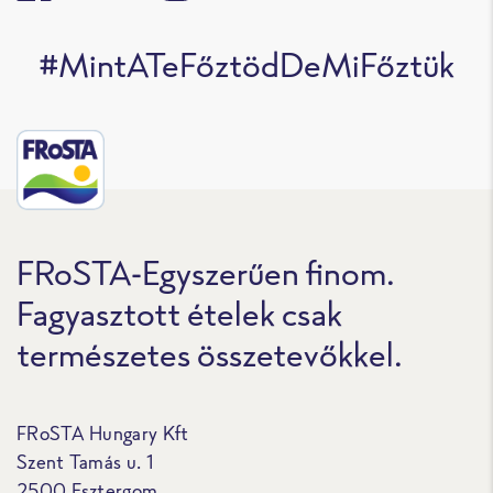
#MintATeFőztödDeMiFőztük
FRoSTA-Egyszerűen finom.
Fagyasztott ételek csak
természetes összetevőkkel.
FRoSTA Hungary Kft
Szent Tamás u. 1
2500 Esztergom