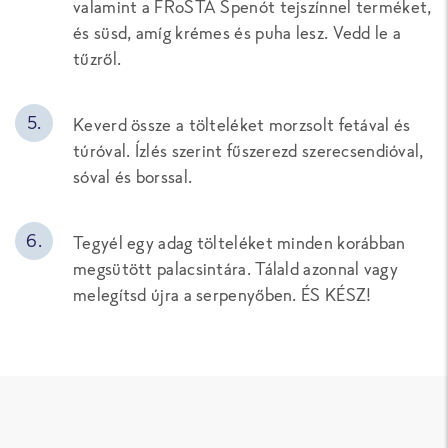
valamint a FRoSTA Spenót tejszínnel terméket,
és süsd, amíg krémes és puha lesz. Vedd le a
tűzről.
Keverd össze a tölteléket morzsolt fetával és
túróval. Ízlés szerint fűszerezd szerecsendióval,
sóval és borssal.
Tegyél egy adag tölteléket minden korábban
megsütött palacsintára. Tálald azonnal vagy
melegítsd újra a serpenyőben. ÉS KÉSZ!