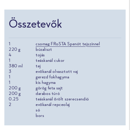
Összetevők
1
csomag FRoSTA Spenót tejszínnel
220
g
búzaliszt
4
tojás
1
teáskanál cukor
380
ml
tej
3
evőkanál olvasztott vaj
1
gerezd fokhagyma
1
kis hagyma
200
g
görög feta sajt
200
g
darabos túró
0.25
teáskanál őrölt szerecsendió
2
evőkanál repceolaj
só
bors