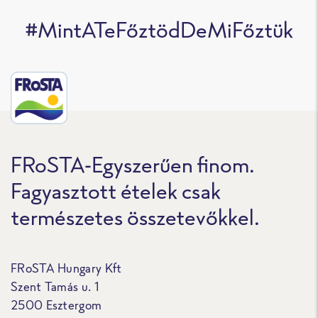
#MintATeFőztödDeMiFőztük
FRoSTA-Egyszerűen finom.
Fagyasztott ételek csak
természetes összetevőkkel.
FRoSTA Hungary Kft
Szent Tamás u. 1
2500 Esztergom