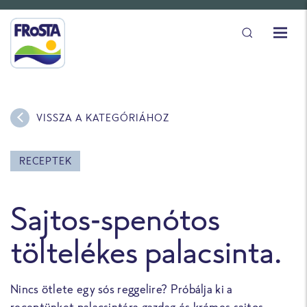
VISSZA A KATEGÓRIÁHOZ
RECEPTEK
Sajtos-spenótos
töltelékes palacsinta.
Nincs ötlete egy sós reggelire? Próbálja ki a
receptünket palacsintára gazdag és krémes sajtos-