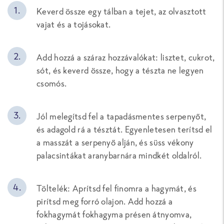
Keverd össze egy tálban a tejet, az olvasztott
vajat és a tojásokat.
Add hozzá a száraz hozzávalókat: lisztet, cukrot,
sót, és keverd össze, hogy a tészta ne legyen
csomós.
Jól melegítsd fel a tapadásmentes serpenyőt,
és adagold rá a tésztát. Egyenletesen terítsd el
a masszát a serpenyő alján, és süss vékony
palacsintákat aranybarnára mindkét oldalról.
Töltelék: Aprítsd fel finomra a hagymát, és
pirítsd meg forró olajon. Add hozzá a
fokhagymát fokhagyma présen átnyomva,