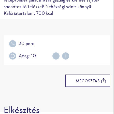
spenótos töltelékkel! Nehézségi szint: könnyű
Kalóriatartalom: 700 kcal
30 perc
Adag:
10
Decrease portions
Increase portions
MEGOSZTÁS
Elkészítés