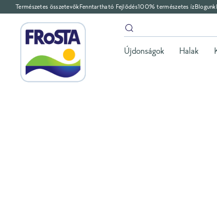
Természetes összetevők
Fenntartható Fejlődés
100% természetes íz
Blogunk
Újdonságok
Halak