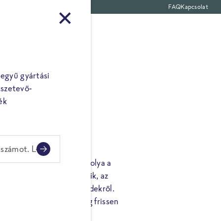
FAQ
Kapcsolat
termékek
egyű gyártási
sszetevő-
ék
A
lszámot. L-
z jellemzi. A FRoSTA turbolya a
ána” termelőitől származik, az
n közelében található földekről.
elül feldolgozzuk, és még frissen