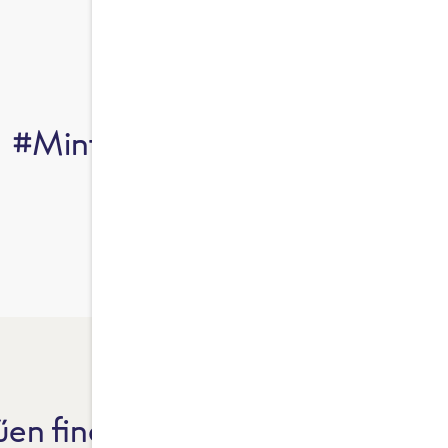
#MintATeFőztödDeMiFőztük
en finom.
F