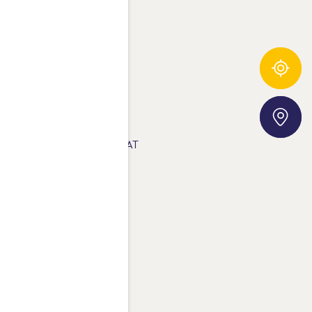
00% TERMÉSZETES ÍZ.
NSPIRÁLÓ RECEPTEK.
Összetevő-követő
ERMÉKEK
Áruházkereső
ETÖLTHETŐ ANYAGOK
DATVÉDELMI NYILATKOZAT
AQ
APCSOLAT