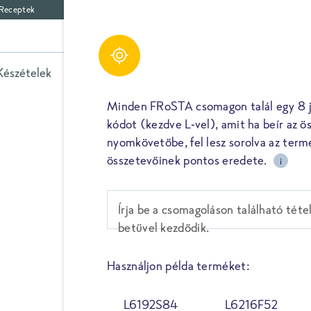
Receptek
Készételek
Zöldségek
Spenót
Fűszerek
Egyéb 
Minden FRoSTA csomagon talál egy 8 j
kódot (kezdve L-vel), amit ha beír az ö
nyomkövetőbe, fel lesz sorolva az term
összetevőinek pontos eredete.
i
TURBOLY
Írja be a csomagoláson található téte
betűvel kezdődik.
A turbolyát fűszeres, édes í
Rajna-völgy, ,,a német Toszk
itteni telephelyünk közvetle
Használjon példa terméket:
Betakarítás után rövid időn b
lefagyasztjuk.
L6192S84
L6216F52