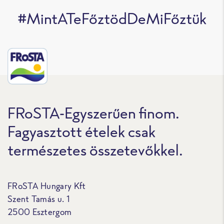
#MintATeFőztödDeMiFőztük
FRoSTA-Egyszerűen finom.
Fagyasztott ételek csak
természetes összetevőkkel.
FRoSTA Hungary Kft
Szent Tamás u. 1
2500 Esztergom