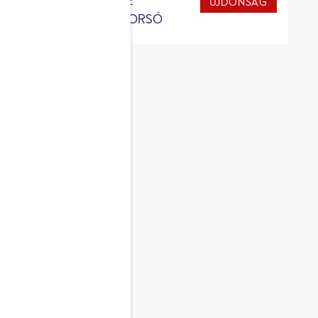
ZSENGE
DONSÁG
ÚJDONSÁG
ZÖLDBORSÓ