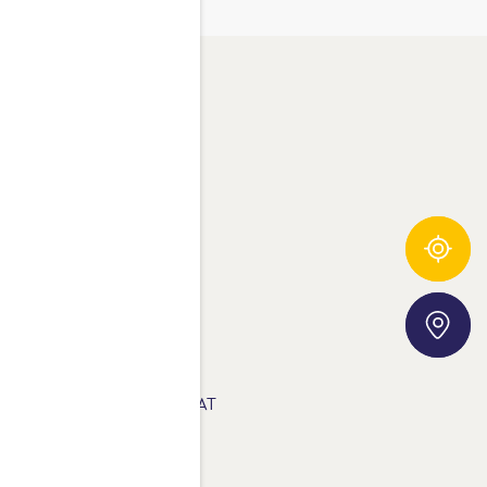
ROSTA AG
00% TERMÉSZETES ÍZ.
Összetevő-követő
NSPIRÁLÓ RECEPTEK.
ERMÉKEK
Áruházkereső
ETÖLTHETŐ ANYAGOK
DATVÉDELMI NYILATKOZAT
AQ