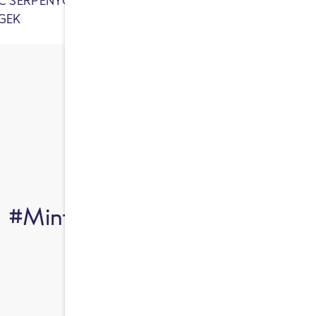
C SERPENYŐS
TAVASZI
ÚJ
GEK
ZÖLDSÉGKEVERÉK
#MintATeFőztödDeMiFőztük