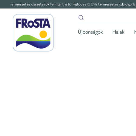
Természetes összetevők
Fenntartható Fejlődés
100% természetes íz
Blogunk
Újdonságok
Halak