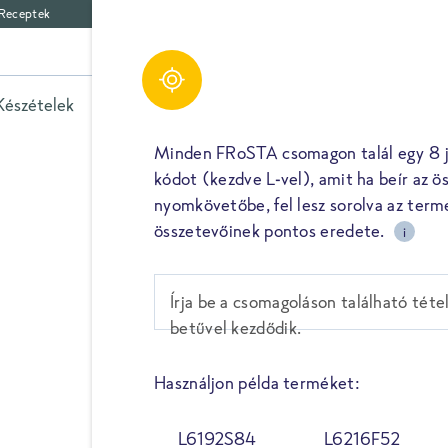
Receptek
Készételek
Zöldségek
Spenót
Fűszerek
Egyéb 
Minden FRoSTA csomagon talál egy 8 j
kódot (kezdve L-vel), amit ha beír az ö
nyomkövetőbe, fel lesz sorolva az term
összetevőinek pontos eredete.
i
ILLATOS ZÖLDSÉGEK
BORSÓ
Írja be a csomagoláson található téte
betűvel kezdődik.
A borsó a hüvelyesek rendjé
Használjon példa terméket:
kifejezetten finom és édes fa
borsónkat üvegház helyett 
L6192S84
L6216F52
földjein termeljük, amit bet