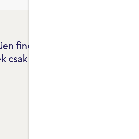
en finom.
F
ek csak természetes
1
I
T
L
A
F